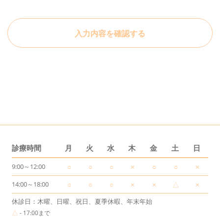
個人に関する情報であって、当該情報に含まれる氏
名、生年月日、住所、電話番号、連絡先その他の記述
入力内容を確認する
等により特定の個人を識別できる情報を指します。
プライバシー情報のうち「履歴情報および特性情報」
とは、上記に定める「個人情報」以外のものをいい、
ご利用いただいたサービスやご購入いただいた商品、
ご覧になったページや広告の履歴、ユーザーが検索さ
れた検索キーワード、ご利用日時、ご利用の方法、ご
利用環境、郵便番号や性別、職業、年齢、ユーザーの
IPアドレス、クッキー情報、位置情報、端末の個体識
別情報などを指します。
診療時間
月
火
水
木
金
土
日
9:00～12:00
○
○
○
×
○
○
×
第2条（プライバシー情報の収集方法）
14:00～18:00
○
○
○
×
×
△
×
当院は、ユーザーが利用登録をする際に氏名、生年月
休診日：木曜、日曜、祝日、夏季休暇、年末年始
日、住所、電話番号、メールアドレス、銀行口座番
△
- 17:00まで
号、クレジットカード番号、運転免許証番号などの個