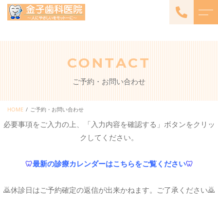
トップページ
よくある質問
CONTACT
当院について
アクセス
ご予約・お問い合わせ
診療メニュー
ブログ
一般診療・小児歯科
HOME
ご予約・お問い合わせ
必要事項をご入力の上、「入力内容を確認する」ボタンをクリッ
歯周病治療
クしてください。
審美歯科
栄養療法
🦷
最新の診療カレンダーはこちらをご覧ください
🦷
エステメニュー
（Aging Care Salon モワ・
🙇休診日はご予約確定の返信が出来かねます。ご了承ください🙇
メームと提携）
コンフォート