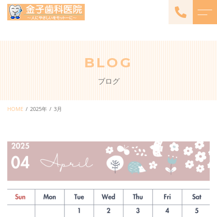
トップページ
よくある質問
BLOG
当院について
アクセス
ブログ
診療メニュー
ブログ
一般診療・小児歯科
HOME
2025年
3月
歯周病治療
審美歯科
栄養療法
エステメニュー
（Aging Care Salon モワ・
メームと提携）
コンフォート