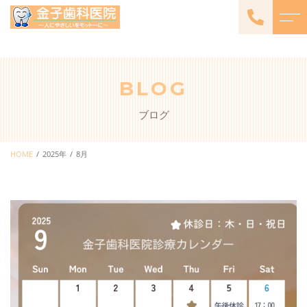
トップページ
よくある質問
BLOG
当院について
アクセス
ブログ
診療メニュー
ブログ
一般診療・小児歯科
HOME
2025年
8月
歯周病治療
審美歯科
栄養療法
エステメニュー
（Aging Care Salon モワ・
メームと提携）
コンフォート